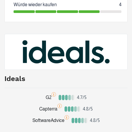
Würde wieder kaufen
4
Ideals
G2
4.7/5
Capterra
4.8/5
SoftwareAdvice
4.8/5